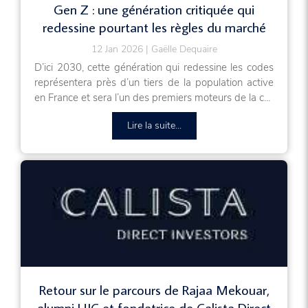
Gen Z : une génération critiquée qui
redessine pourtant les règles du marché
12 Jan 2026
Gaëlle Dequaire
D’ici 2030, cette génération qui redessine les codes
représentera près d’un tiers de la population active
en France et sera l’un des premiers moteurs de la c...
Lire la suite...
Retour sur le parcours de Rajaa Mekouar,
alumni HJC et fondatrice de Calista Direct