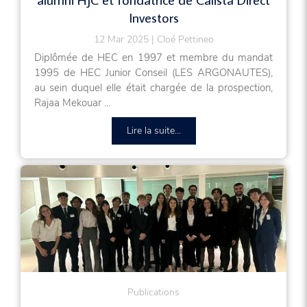
Investors
12 Mar 2025
Cloé Pettineo
Diplômée de HEC en 1997 et membre du mandat
1995 de HEC Junior Conseil (LES ARGONAUTES),
au sein duquel elle était chargée de la prospection,
Rajaa Mekouar ...
Lire la suite...
Publications