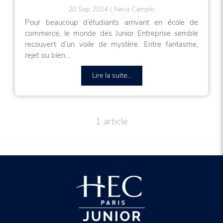
20 Sep 2024
Neva Camplo
Pour beaucoup d’étudiants arrivant en école de
commerce, le monde des Junior Entreprise semble
recouvert d’un voile de mystère. Entre fantasme,
rejet ou bien...
Lire la suite...
1 article