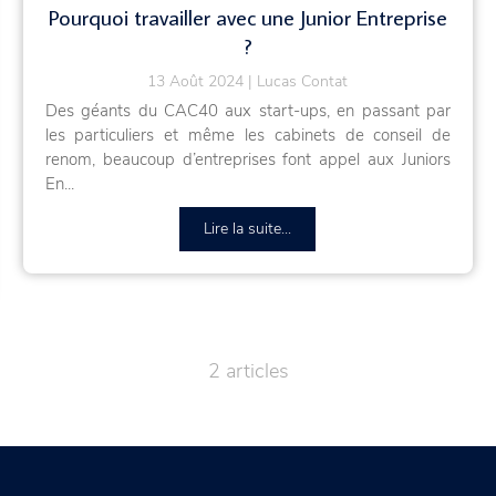
Pourquoi travailler avec une Junior Entreprise
?
13 Août 2024
Lucas Contat
Des géants du CAC40 aux start-ups, en passant par
les particuliers et même les cabinets de conseil de
renom, beaucoup d’entreprises font appel aux Juniors
En...
Lire la suite...
2 articles